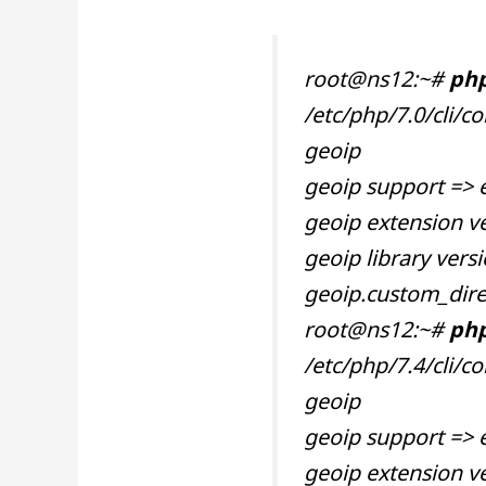
root@ns12:~#
php
/etc/php/7.0/cli/co
geoip
geoip support => 
geoip extension ve
geoip library vers
geoip.custom_dire
root@ns12:~#
php
/etc/php/7.4/cli/co
geoip
geoip support => 
geoip extension ve