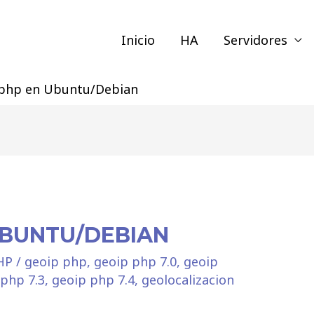
Inicio
HA
Servidores
php en Ubuntu/Debian
UBUNTU/DEBIAN
HP
/
geoip php
,
geoip php 7.0
,
geoip
 php 7.3
,
geoip php 7.4
,
geolocalizacion