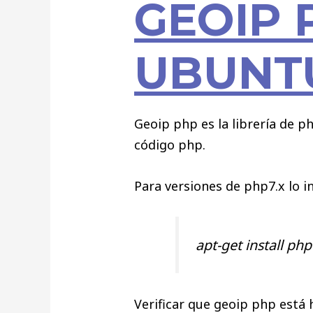
GEOIP 
UBUNT
Geoip php es la librería de p
código php.
Para versiones de php7.x lo i
apt-get install ph
Verificar que geoip php está 