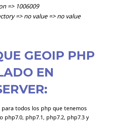
ion => 1006009
ctory => no value => no value
QUE GEOIP PHP
LADO EN
SERVER:
n para todos los php que tenemos
to php7.0, php7.1, php7.2, php7.3 y