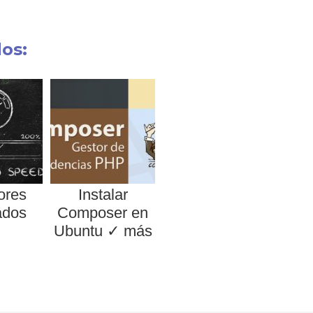
dos:
ores
Instalar
ados
Composer en
Ubuntu ✓ más
fácil