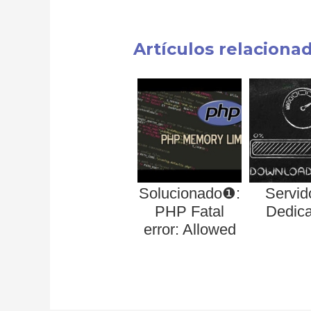
Artículos relaciona
Solucionado❶:
Servid
PHP Fatal
Dedic
error: Allowed
memory size of
bytes
exhausted
(memory_limit