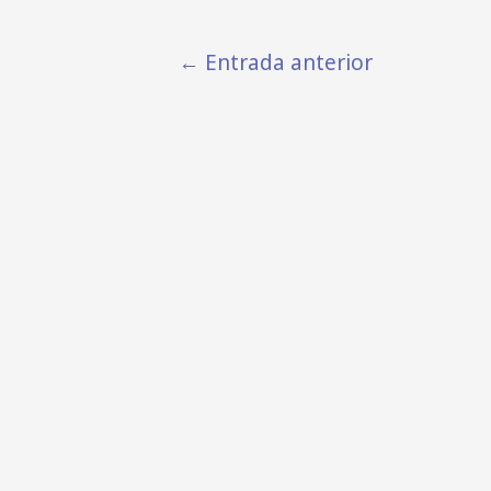
WordPress y
Pre...
←
Entrada anterior