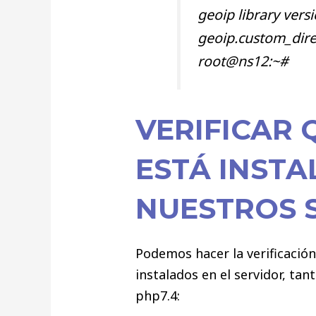
geoip library vers
geoip.custom_dire
root@ns12:~#
VERIFICAR 
ESTÁ INSTA
NUESTROS 
Podemos hacer la verificació
instalados en el servidor, tan
php7.4: