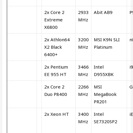
2x Core 2
2933
Abit AB9
P
Extreme
MHz
X6800
2x Athlon64
3200
MSI K9N SLI
n
X2 Black
MHz
Platinum
6400+
2x Pentium
3466
Intel
i
EE 955 HT
MHz
D955XBK
2x Core 2
2266
MSI
G
Duo P8400
MHz
MegaBook
PR201
2x Xeon HT
3400
Intel
i
MHz
SE7320SP2