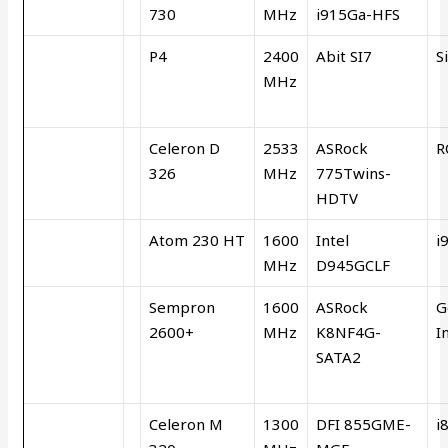
730
MHz
i915Ga-HFS
P4
2400
Abit SI7
S
MHz
Celeron D
2533
ASRock
R
326
MHz
775Twins-
HDTV
Atom 230 HT
1600
Intel
i
MHz
D945GCLF
Sempron
1600
ASRock
G
2600+
MHz
K8NF4G-
In
SATA2
Celeron M
1300
DFI 855GME-
i