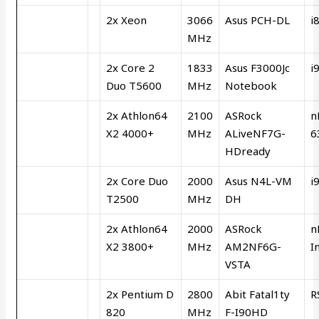
2x Xeon
3066
Asus PCH-DL
i
MHz
2x Core 2
1833
Asus F3000Jc
i
Duo T5600
MHz
Notebook
2x Athlon64
2100
ASRock
n
X2 4000+
MHz
ALiveNF7G-
6
HDready
2x Core Duo
2000
Asus N4L-VM
i
T2500
MHz
DH
2x Athlon64
2000
ASRock
n
X2 3800+
MHz
AM2NF6G-
In
VSTA
2x Pentium D
2800
Abit Fatal1ty
R
820
MHz
F-I90HD