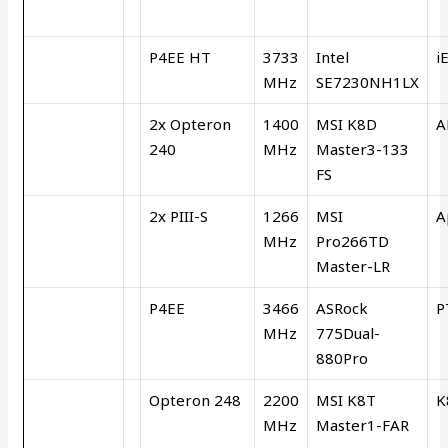
P4EE HT
3733
Intel
i
MHz
SE7230NH1LX
2x Opteron
1400
MSI K8D
A
240
MHz
Master3-133
FS
2x PIII-S
1266
MSI
A
MHz
Pro266TD
Master-LR
P4EE
3466
ASRock
P
MHz
775Dual-
880Pro
Opteron 248
2200
MSI K8T
K
MHz
Master1-FAR