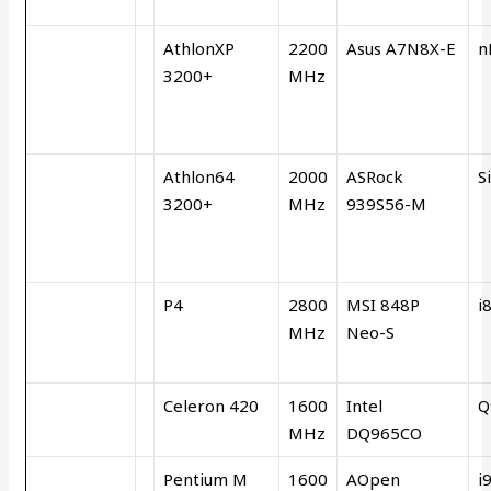
AthlonXP
2200
Asus A7N8X-E
n
3200+
MHz
Athlon64
2000
ASRock
S
3200+
MHz
939S56-M
P4
2800
MSI 848P
i
MHz
Neo-S
Celeron 420
1600
Intel
Q
MHz
DQ965CO
Pentium M
1600
AOpen
i