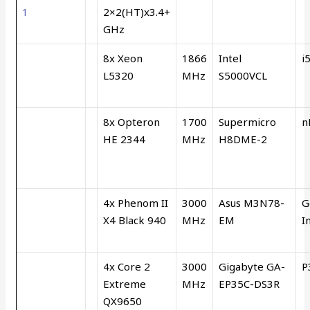
1
2×2(HT)x3.4+
GHz
8x Xeon
1866
Intel
i
L5320
MHz
S5000VCL
8x Opteron
1700
Supermicro
n
HE 2344
MHz
H8DME-2
4x Phenom II
3000
Asus M3N78-
G
X4 Black 940
MHz
EM
In
4x Core 2
3000
Gigabyte GA-
P
Extreme
MHz
EP35C-DS3R
QX9650