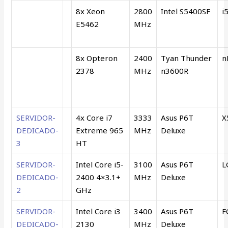
8x Xeon
2800
Intel S5400SF
i
E5462
MHz
8x Opteron
2400
Tyan Thunder
n
2378
MHz
n3600R
SERVIDOR-
4x Core i7
3333
Asus P6T
X
DEDICADO-
Extreme 965
MHz
Deluxe
3
HT
SERVIDOR-
Intel Core i5-
3100
Asus P6T
L
DEDICADO-
2400 4×3.1+
MHz
Deluxe
2
GHz
SERVIDOR-
Intel Core i3
3400
Asus P6T
F
DEDICADO-
2130
MHz
Deluxe