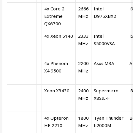
4x Core 2
2666
Intel
i
Extreme
MHz
D975XBX2
QX6700
4x Xeon 5140
2333
Intel
i
MHz
S5000VSA
4x Phenom
2200
Asus M3A
A
X4 9500
MHz
Xeon X3430
2400
Supermicro
i
MHz
X8SIL-F
4x Opteron
1800
Tyan Thunder
B
HE 2210
MHz
h2000M