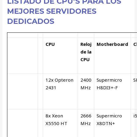
LISTADO DE CPU’S PARA LOS
MEJORES SERVIDORES
DEDICADOS
CPU
Reloj
Motherboard
C
de la
CPU
12x Opteron
2400
Supermicro
S
2431
MHz
H8DI3+-F
8x Xeon
2666
Supermicro
i
X5550 HT
MHz
X8DTN+