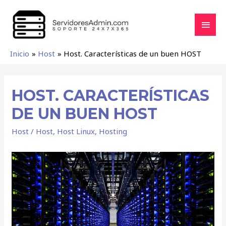
Inicio
Host
Host. Características de un buen HOST
HOST. CARACTERÍSTICAS
DE UN BUEN HOST
Host
/
Host
,
Host Linux
,
Hosting