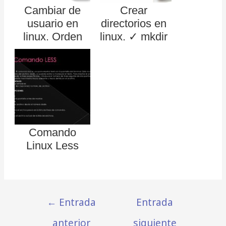
Cambiar de
Crear
usuario en
directorios en
linux. Orden
linux. ✓ mkdir
linux su switch
con ejemplos
user
Comando
Linux Less
←
Entrada
Entrada
anterior
siguiente