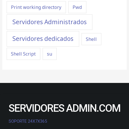
Print working directory
Pwd
Servidores Administrados
Servidores dedicados
Shell
Shell Script
su
SERVIDORES ADMIN.COM
SOPORTE 24X7X365