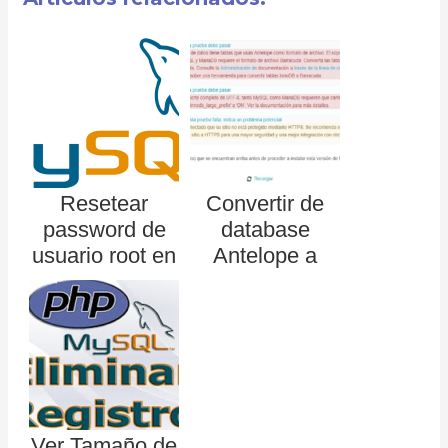
Resetear
Convertir de
password de
database
usuario root en
Antelope a
Mysql
Barracuda para
Moodle e
innodb_large_p
refix ON
Ver Tamaño de