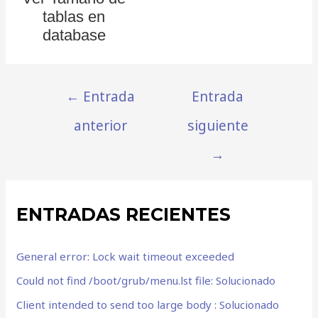
tablas en
database
mysql y
borrado de
todos los
←
Entrada
Entrada
registros de
anterior
siguiente
una tabla
→
ENTRADAS RECIENTES
General error: Lock wait timeout exceeded
Could not find /boot/grub/menu.lst file: Solucionado
Client intended to send too large body : Solucionado